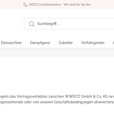
WEITZ Kundenservice - Wir sind für Sie da!
Eismaschine
Dampfgarer
Zubehör
Vorführgeräte
Compact System 3200 XL
uice Expert 4
Magimix Cuisine System 
uisine System 4200 XL
regeln das Vertragsverhältnis zwischen W.WEITZ GmbH & Co. KG (w
gegenstehende oder von unseren Geschäftsbedingungen abweichende