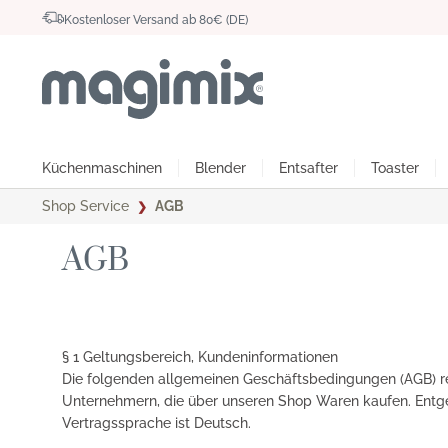
Kostenloser Versand ab 80€ (DE)
Küchenmaschinen
Blender
Entsafter
Toaster
Shop Service
AGB
Zur Kategorie Magimix Küchenmaschinen
Zur Kategorie Magimix Blender
Zur Kategorie Magimix Entsafter
Zur Kategorie Magimix Toaster
Zur Kategorie Magimix Eismaschine
Zur Kategorie Magimix Dampfgarer
Zur Kategorie Magimix Zubehör
Zur Kategorie Magimix Vorführgeräte
AGB
Magimix Le Micro
Magimix Blender
Magimix Juice Expert 2
Magimix Le Toaster Vision
Magimix Gelato Expert
Magimix Multifunktions-Dampfgarer
Magimix Zubehör
Magimix Vorführgeräte
Magimix 
Magimix J
Magimix Le Mini Plus
Magimix Juice Expert 3
Magimix C
§ 1 Geltungsbereich, Kundeninformationen
Die folgenden allgemeinen Geschäftsbedingungen (AGB) 
Unternehmern, die über unseren Shop Waren kaufen. Ent
Vertragssprache ist Deutsch.