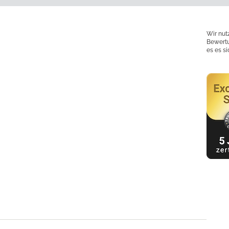
Wir nut
Bewertu
es es s