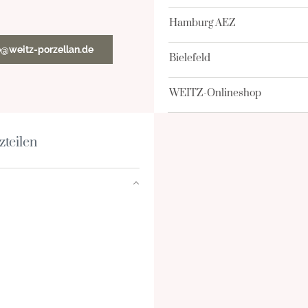
Hamburg AEZ
o@weitz-porzellan.de
Bielefeld
WEITZ-Onlineshop
zteilen