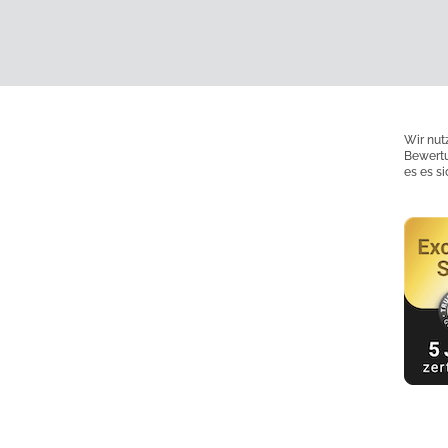
Wir nut
Bewertu
es es s