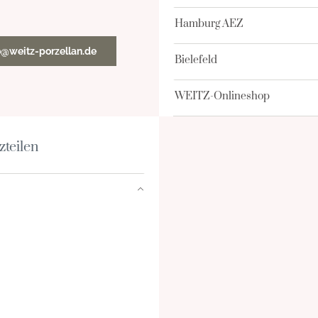
Hamburg AEZ
o@weitz-porzellan.de
Bielefeld
WEITZ-Onlineshop
zteilen