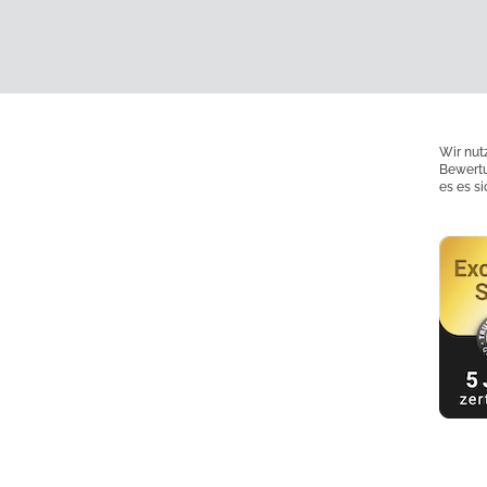
Wir nut
Bewertu
es es s